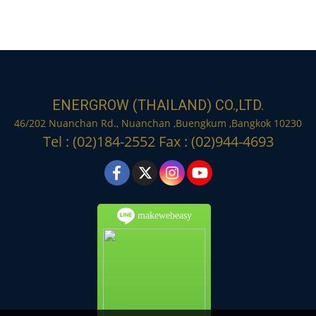
ENERGROW (THAILAND) CO.,LTD.
46/202 Nuanchan Rd., Nuanchan ,Buengkum ,Bangkok 10230
Tel : (02)184-2552 Fax : (02)944-4693
makewebeasy