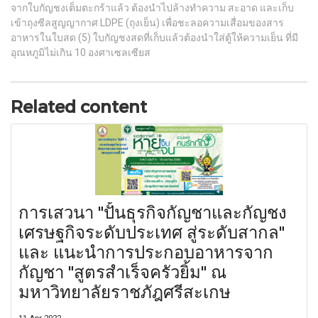
จากใบกัญชงเต็มตะกร้าแล้ว ต้องนำไปล้างทำความ สะอาด และเก็บ
เข้าถุงซีลสูญญากาศ LDPE (ถุงเย็น) เพื่อชะลอความเสื่อมของสาร
อาหารในใบสด (5) ใบกัญชงสดที่เก็บแล้วต้องนำใส่ตู้ให้ความเย็น ที่มี
อุณหภูมิไม่เกิน 10 องศาเซลเซียส
Related content
การเสวนา "ปั้นธุรกิจกัญชาและกัญชง
เศรษฐกิจระดับประเทศ สู่ระดับสากล"
และ แนะนำการประกอบอาหารจาก
กัญชา "สูตรสำเร็จครัวยิ้ม" ณ
มหาวิทยาลัยราชภัฎศรีสะเกษ