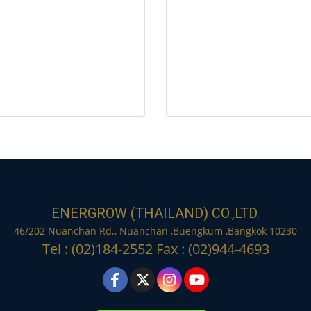
ENERGROW (THAILAND) CO.,LTD.
46/202 Nuanchan Rd., Nuanchan ,Buengkum ,Bangkok 10230
Tel : (02)184-2552 Fax : (02)944-4693