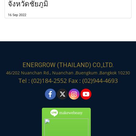
จังหวัดชัยภูมิ
16 Sep 2022
ENERGROW (THAILAND) CO.,LTD.
46/202 Nuanchan Rd., Nuanchan ,Buengkum ,Bangkok 10230
Tel : (02)184-2552 Fax : (02)944-4693
makewebeasy