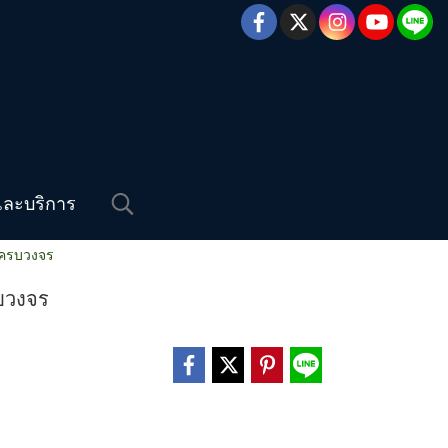
และบริการ
ชงครบวงจร
รบวงจร