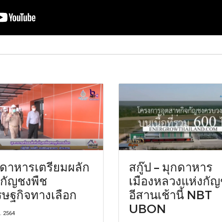
กดาหารเตรียมผลัก
สกู๊ป – มุกดาหาร
นกัญชงพืช
เมืองหลวงแห่งกั
รษฐกิจทางเลือก
อีสานเช้านี้ NBT
UBON
. 2564