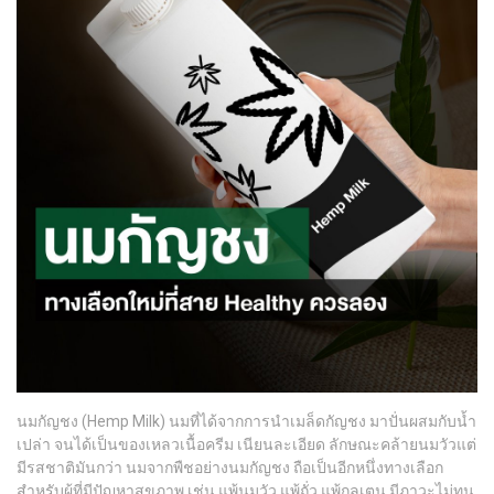
นมกัญชง (Hemp Milk) นมที่ได้จากการนำเมล็ดกัญชง มาปั่นผสมกับน้ำ
เปล่า จนได้เป็นของเหลวเนื้อครีม เนียนละเอียด ลักษณะคล้ายนมวัวแต่
มีรสชาติมันกว่า นมจากพืชอย่างนมกัญชง ถือเป็นอีกหนึ่งทางเลือก
สำหรับผู้ที่มีปัญหาสุขภาพ เช่น แพ้นมวัว แพ้ถั่ว แพ้กลูเตน มีภาวะไม่ทน