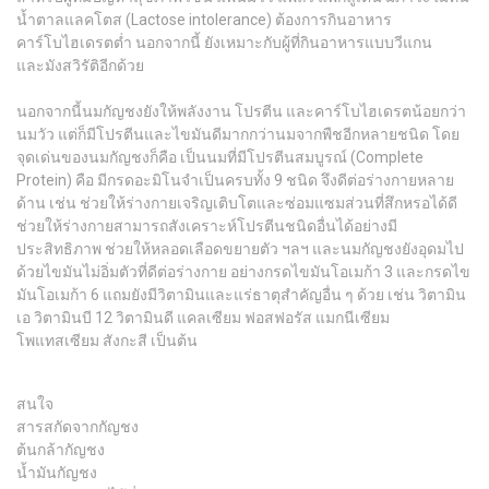
น้ำตาลแลคโตส (Lactose intolerance) ต้องการกินอาหาร
คาร์โบไฮเดรตต่ำ นอกจากนี้ ยังเหมาะกับผู้ที่กินอาหารแบบวีแกน
และมังสวิรัติอีกด้วย
นอกจากนี้นมกัญชงยังให้พลังงาน โปรตีน และคาร์โบไฮเดรตน้อยกว่า
นมวัว แต่ก็มีโปรตีนและไขมันดีมากกว่านมจากพืชอีกหลายชนิด โดย
จุดเด่นของนมกัญชงก็คือ เป็นนมที่มีโปรตีนสมบูรณ์ (Complete
Protein) คือ มีกรดอะมิโนจำเป็นครบทั้ง 9 ชนิด จึงดีต่อร่างกายหลาย
ด้าน เช่น ช่วยให้ร่างกายเจริญเติบโตและซ่อมแซมส่วนที่สึกหรอได้ดี
ช่วยให้ร่างกายสามารถสังเคราะห์โปรตีนชนิดอื่นได้อย่างมี
ประสิทธิภาพ ช่วยให้หลอดเลือดขยายตัว ฯลฯ และนมกัญชงยังอุดมไป
ด้วยไขมันไม่อิ่มตัวที่ดีต่อร่างกาย อย่างกรดไขมันโอเมก้า 3 และกรดไข
มันโอเมก้า 6 แถมยังมีวิตามินและแร่ธาตุสำคัญอื่น ๆ ด้วย เช่น วิตามิน
เอ วิตามินบี 12 วิตามินดี แคลเซียม ฟอสฟอรัส แมกนีเซียม
โพแทสเซียม สังกะสี เป็นต้น
สนใจ
สารสกัดจากกัญชง
ต้นกล้ากัญชง
น้ำมันกัญชง