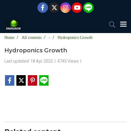
Home
All contents
-
Hydroponics Growth
Hydroponics Growth
Last updated: 18 Apr 2022
|
4745 Views
|