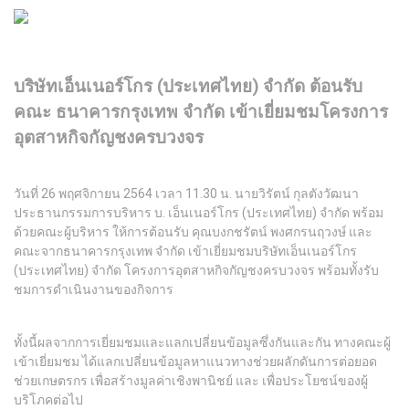
บริษัท​เอ็น​เนอร์​โกร​ (ประเทศไทย)​ จำกัด​ ต้อนรับ
คณะ​ ธนาคารกรุงเทพ​ จำกัด​ เข้าเยี่ยมชมโครงการ
อุตสาหกิจกัญชงครบวงจร
วันที่​ 26​ พฤศจิกายน​ 2564​ เวลา​ 11.30 น.​ นายวิรัตน์ กุลตังวัฒนา
ประธานกรรมการบริหาร บ. เอ็นเนอร์โกร (ประเทศไทย) จำกัด​ พร้อม
ด้วยคณะผู้บริหาร​ ให้การต้อนรับ​ คุณบงกชรัตน์​ พงศกรนฤวงษ์​ และ
คณะจากธนาคารกรุงเทพ​ จำกัด​ เข้าเยี่ยมชมบริษัทเอ็นเนอร์โกร
(ประเทศไทย) จำกัด โครงการอุตสาหกิจกัญชงครบวงจร​ พร้อมทั้งรับ
ชมการดำเนินงานของกิจการ​
ทั้งนี้ผลจากการเยี่ยมชมและแลกเปลี่ยนข้อมูลซึ่งกันและกัน ทางคณะผู้
เข้าเยี่ยมชม ได้แลกเปลี่ยนข้อมูลหาแนวทางช่วยผลักดันการต่อยอด
ช่วยเกษตรกร เพื่อสร้างมูลค่าเชิงพานิชย์ และ เพื่อประโยชน์ของผู้
บริโภคต่อไป